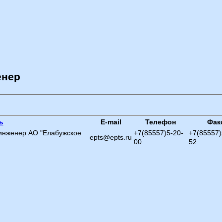
нер
ь
E-mail
Телефон
Фак
инженер АО "Елабужское
+7(85557)5-20-
+7(85557)
epts@epts.ru
00
52