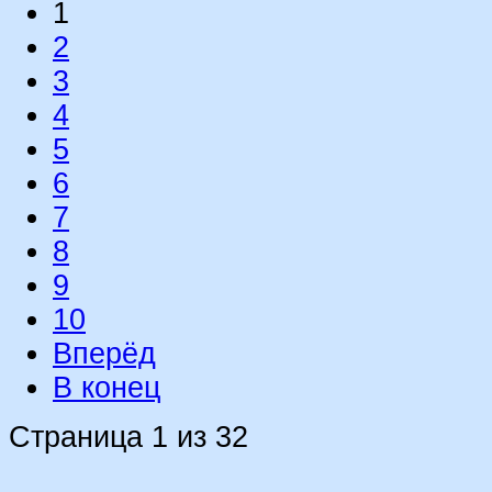
1
2
3
4
5
6
7
8
9
10
Вперёд
В конец
Страница 1 из 32